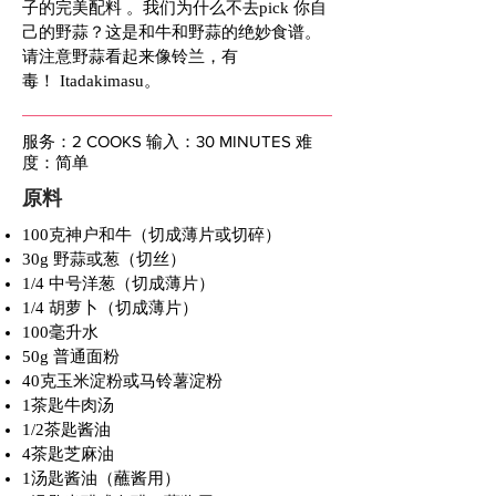
子的完美配料 。我们为什么不去pick 你自
己的野蒜？这是和牛和野蒜的绝妙食谱。
请注意野蒜看起来像铃兰，有
毒！ Itadakimasu。
服务：2 COOKS 输入：30 MINUTES 难
度：简单
原料
100克神户和牛（切成薄片或切碎）
30g 野蒜或葱（切丝）
1/4 中号洋葱（切成薄片）
1/4 胡萝卜（切成薄片）
100毫升水
50g 普通面粉
40克玉米淀粉或马铃薯淀粉
1茶匙牛肉汤
1/2茶匙酱油
4茶匙芝麻油
1汤匙酱油（蘸酱用）