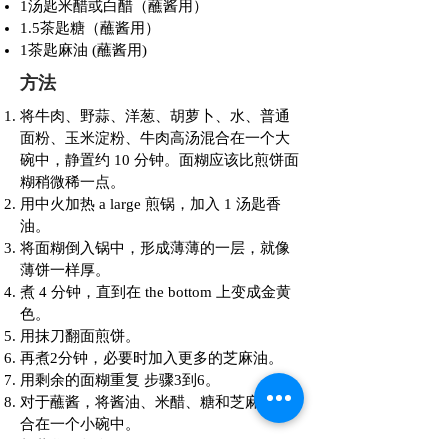
1汤匙米醋或白醋（蘸酱用）
1.5茶匙糖（蘸酱用）
1茶匙麻油 (蘸酱用)
方法
将牛肉、野蒜、洋葱、胡萝卜、水、普通
面粉、玉米淀粉、牛肉高汤混合在一个大
碗中，静置约 10 分钟。面糊应该比煎饼面
糊稍微稀一点。
用中火加热 a large 煎锅，加入 1 汤匙香
油。
将面糊倒入锅中，形成薄薄的一层，就像
薄饼一样厚。
煮 4 分钟，直到在 the bottom 上变成金黄
色。
用抹刀翻面煎饼。
再煮2分钟，必要时加入更多的芝麻油。
用剩余的面糊重复 步骤3到6。
对于蘸酱，将酱油、米醋、糖和芝麻油混
合在一个小碗中。
与蘸酱一起食用。