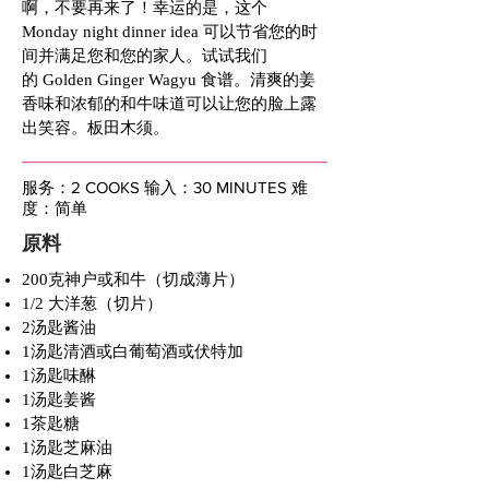
啊，不要再来了！幸运的是，这个
Monday night dinner idea 可以节省您的时
间并满足您和您的家人。试试我们
的 Golden Ginger Wagyu 食谱。清爽的姜
香味和浓郁的和牛味道可以让您的脸上露
出笑容。板田木须。
服务：2 COOKS 输入：30 MINUTES 难
度：简单
原料
200克神户或和牛（切成薄片）
1/2 大洋葱（切片）
2汤匙酱油
1汤匙清酒或白葡萄酒或伏特加
1汤匙味醂
1汤匙姜酱
1茶匙糖
1汤匙芝麻油
1汤匙白芝麻