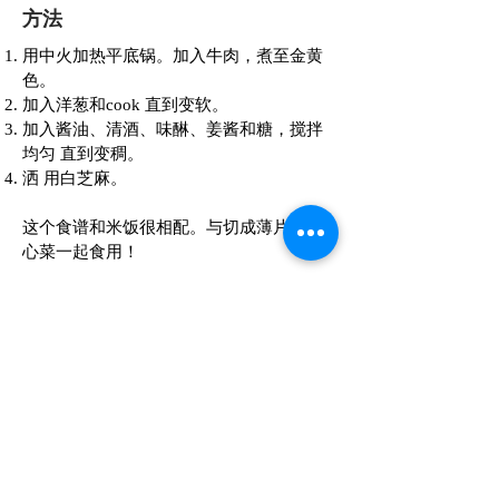
方法
用中火加热平底锅。加入牛肉，煮至金黄
色。
加入洋葱和cook 直到变软。
加入酱油、清酒、味醂、姜酱和糖，搅拌
均匀 直到变稠。
洒 用白芝麻。
这个食谱和米饭很相配。与切成薄片的卷
心菜一起食用！
问题
联系我们
常问问题
条款与协议
与我们一起购物
交货和退货
仓库集合