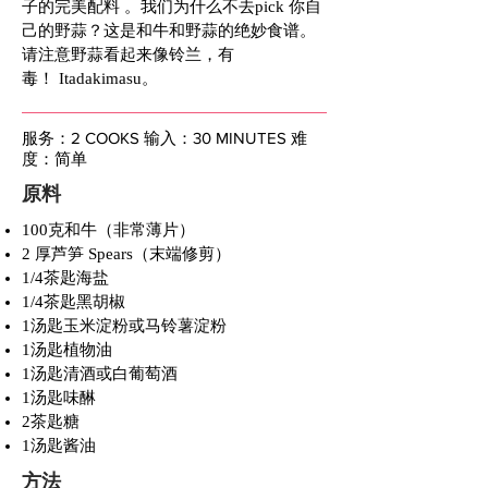
子的完美配料 。我们为什么不去pick 你自
己的野蒜？这是和牛和野蒜的绝妙食谱。
请注意野蒜看起来像铃兰，有
毒！ Itadakimasu。
服务：2 COOKS 输入：30 MINUTES 难
度：简单
原料
100克和牛（非常薄片）
2 厚芦笋 Spears（末端修剪）
1/4茶匙海盐
1/4茶匙黑胡椒
1汤匙玉米淀粉或马铃薯淀粉
1汤匙植物油
1汤匙清酒或白葡萄酒
1汤匙味醂
2茶匙糖
1汤匙酱油
方法