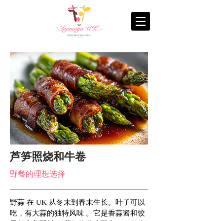
芦笋照烧和牛卷
野餐的理想选择
野蒜 在 UK 从冬末到春末生长。叶子可以
吃，有大蒜的独特风味 。它是香蒜酱和饺