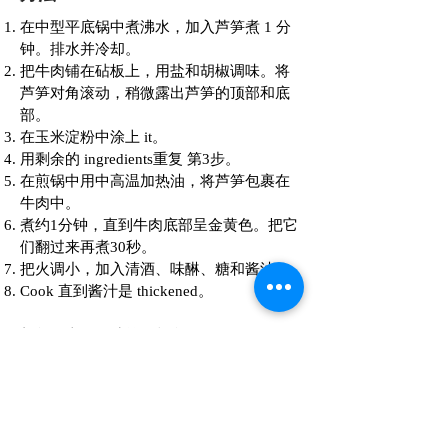
在中型平底锅中煮沸水，加入芦笋煮 1 分
钟。排水并冷却。
把牛肉铺在砧板上，用盐和胡椒调味。将
芦笋对角滚动，稍微露出芦笋的顶部和底
部。
在玉米淀粉中涂上 it。
用剩余的 ingredients重复 第3步。
在煎锅中用中高温加热油，将芦笋包裹在
牛肉中。
煮约1分钟，直到牛肉底部呈金黄色。把它
们翻过来再煮30秒。
把火调小，加入清酒、味醂、糖和酱油。
Cook 直到酱汁是 thickened。
与您最喜欢的沙拉一起食用！
问题
联系我们
常问问题