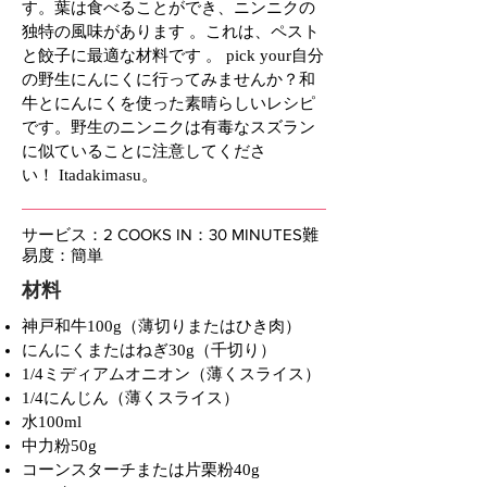
す。葉は食べることができ、ニンニクの
独特の風味があります 。これは、ペスト
と餃子に最適な材料です 。 pick your自分
の野生にんにくに行ってみませんか？和
牛とにんにくを使った素晴らしいレシピ
です。野生のニンニクは有毒なスズラン
に似ていることに注意してくださ
い！ Itadakimasu。
サービス：2 COOKS IN：30 MINUTES難
易度：簡単
材料
神戸和牛100g（薄切りまたはひき肉）
にんにくまたはねぎ30g（千切り）
1/4ミディアムオニオン（薄くスライス）
1/4にんじん（薄くスライス）
水100ml
中力粉50g
コーンスターチまたは片栗粉40g