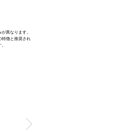
みが異なります。
の特徴と推奨され
す。
可能な
ット
0
％
 KOBE
和牛