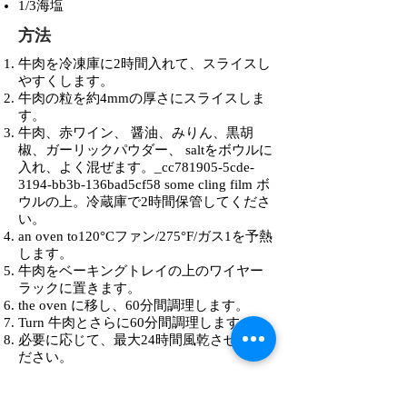
1/3海塩
方法
牛肉を冷凍庫に2時間入れて、スライスし
やすくします。
牛肉の粒を約4mmの厚さにスライスしま
す。
牛肉、赤ワイン、 醤油、みりん、黒胡
椒、ガーリックパウダー、 saltをボウルに
入れ、よく混ぜます。_cc781905-5cde-
3194-bb3b-136bad5cf58 some cling film ボ
ウルの上。冷蔵庫で2時間保管してくださ
い。
an oven to120°Cファン/275°F/ガス1を予熱
します。
牛肉をベーキングトレイの上のワイヤー
ラックに置きます。
the oven に移し、60分間調理します。
Turn 牛肉とさらに60分間調理します。
必要に応じて、最大24時間風乾させてく
ださい。
小さな一握りのパセリを添えてくださ